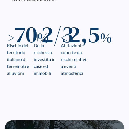
70
2/3
2,5
>
+
%
<
%
Rischio del
Della
Abitazioni
territorio
ricchezza
coperte da
italiano di
investita in
rischi relativi
terremoti e
case ed
a eventi
alluvioni
immobili
atmosferici