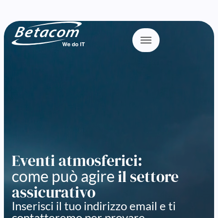
Eventi atmosferici:
il settore
come può agire
assicurativo
Inserisci il tuo indirizzo email e ti
contatteremo per provare